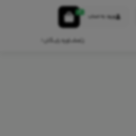
0
ورود به حساب
مشـــاوره رایـــگـان !