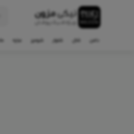
دامن
شال
شلوار
شومیز
عبایه
ما