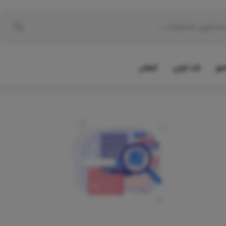
نتو
کت کراپ
کفتان