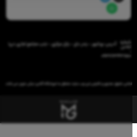
شماره
آدرس: بوشهر - بندر دیّر - بازار مرکزی - جنب مجتمع تجاری دریا
تماس
:
09386343850
تمامی حقوق معنوی و قانونی این وب سایت متعلق به فروشگاه آنلاین نیکی مزون می باشد.