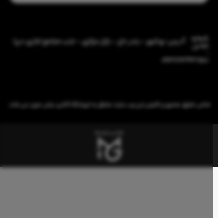
شماره
آدرس: بوشهر - بندر دیّر - بازار مرکزی - جنب مجتمع تجاری دریا
تماس
:
09386343850
تمامی حقوق معنوی و قانونی این وب سایت متعلق به فروشگاه آنلاین نیکی مزون می باشد.