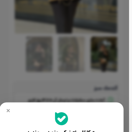
گندمک سبز
آماده سازی سفارشات و ارسال آن
10 تا 14 روز کاری
×