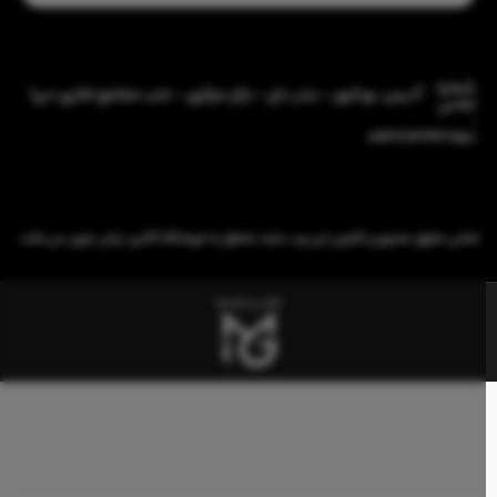
شماره
آدرس: بوشهر - بندر دیّر - بازار مرکزی - جنب مجتمع تجاری دریا
تماس
:
09386343850
تمامی حقوق معنوی و قانونی این وب سایت متعلق به فروشگاه آنلاین نیکی مزون می باشد.