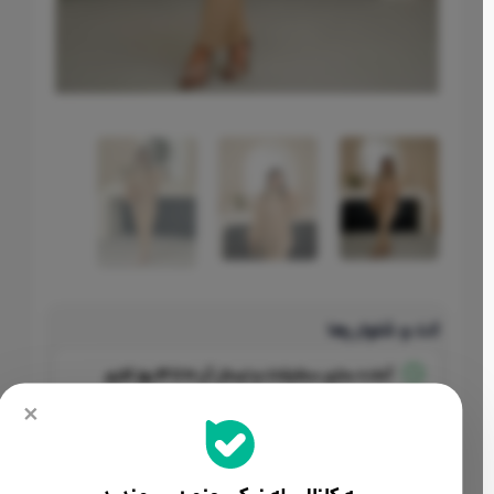
کت و شلوار رها
آماده سازی سفارشات و ارسال آن
10 تا 14 روز کاری
×