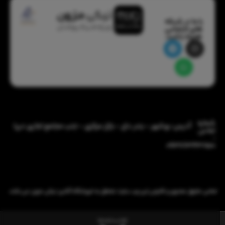
با ما در شبکه
های اجتماعی
همراه باشید:
شماره
آدرس: بوشهر - بندر دیّر - بازار مرکزی - جنب مجتمع تجاری دریا
تماس
:
09386343850
تمامی حقوق معنوی و قانونی این وب سایت متعلق به فروشگاه آنلاین نیکی مزون می باشد.