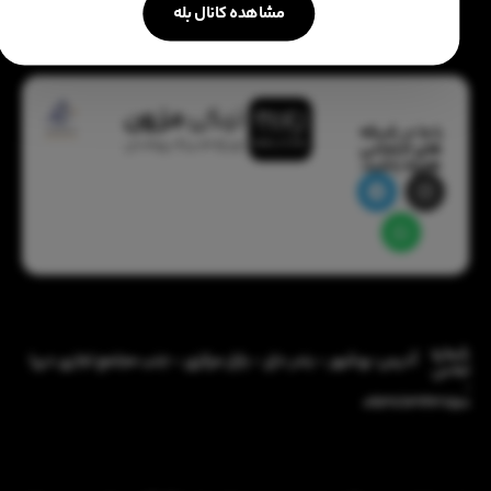
مشاهده کانال بله
با ما در شبکه
های اجتماعی
همراه باشید:
شماره
آدرس: بوشهر - بندر دیّر - بازار مرکزی - جنب مجتمع تجاری دریا
تماس
:
09386343850