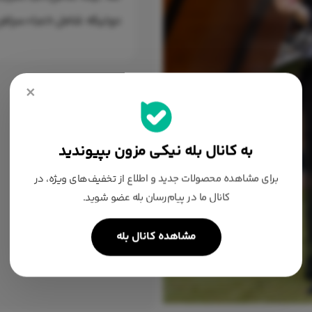
دوتیکه شامل «عبا+سرافن
×
به کانال بله نیکی مزون بپیوندید
برای مشاهده محصولات جدید و اطلاع از تخفیف‌های ویژه، در
کانال ما در پیام‌رسان بله عضو شوید.
مشاهده کانال بله