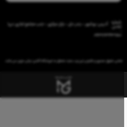
شماره
آدرس: بوشهر - بندر دیّر - بازار مرکزی - جنب مجتمع تجاری دریا
تماس
:
09386343850
تمامی حقوق معنوی و قانونی این وب سایت متعلق به فروشگاه آنلاین نیکی مزون می باشد.