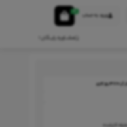
0
ورود به حساب
مشـــاوره رایـــگـان !
ل آن
10 تا 14 روز کاری
لیله کارشده