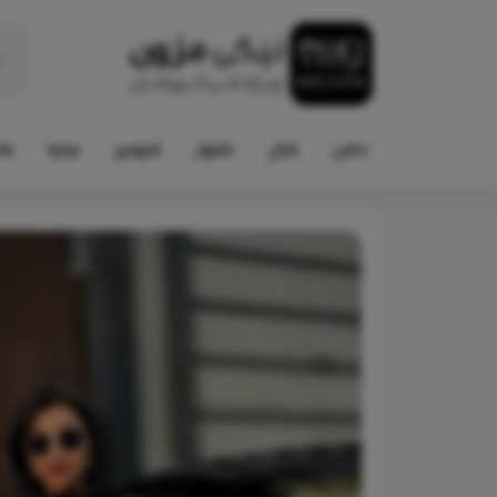
دامن
شال
شلوار
شومیز
عبایه
ما