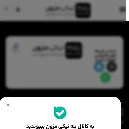
با ما در شبکه
های اجتماعی
همراه باشید:
×
شماره
آدرس: بوشهر - بندر دیّر - بازار مرکزی - جنب مجتمع تجاری دریا
تماس
:
09386343850
به کانال بله نیکی مزون بپیوندید